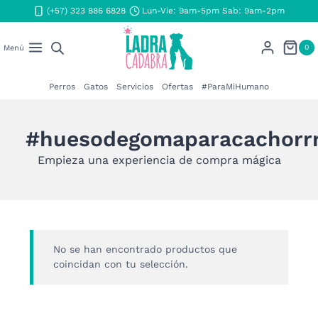
Saltar
(+57) 323 886 6828
Lun-Vie: 9am-5pm Sab: 9am-2pm
al
contenido
0
Menú
Perros
Gatos
Servicios
Ofertas
#ParaMiHumano
#huesodegomaparacachorr
Empieza una experiencia de compra mágica
No se han encontrado productos que
coincidan con tu selección.