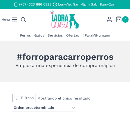
Saltar
(+57) 323 886 6828
Lun-Vie: 9am-5pm Sab: 9am-2pm
al
contenido
0
Menú
Perros
Gatos
Servicios
Ofertas
#ParaMiHumano
#forroparacarroperros
Empieza una experiencia de compra mágica
Filtros
Mostrando el único resultado