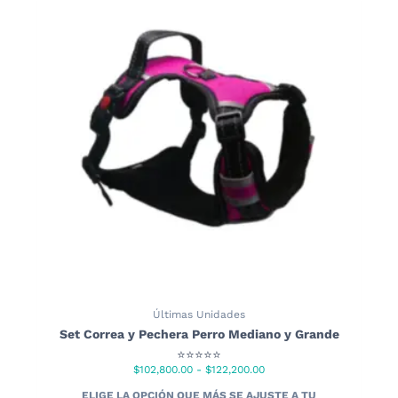
Últimas Unidades
Set Correa y Pechera Perro Mediano y Grande
⭐⭐⭐⭐⭐
Rango
$
102,800.00
-
$
122,200.00
de