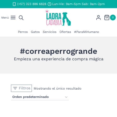
Saltar
(+57) 323 886 6828
Lun-Vie: 9am-5pm Sab: 9am-2pm
al
contenido
0
Menú
Perros
Gatos
Servicios
Ofertas
#ParaMiHumano
#correaperrogrande
Empieza una experiencia de compra mágica
Filtros
Mostrando el único resultado