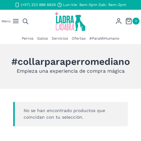
Saltar
(+57) 323 886 6828
Lun-Vie: 9am-5pm Sab: 9am-2pm
al
contenido
0
Menú
Perros
Gatos
Servicios
Ofertas
#ParaMiHumano
#collarparaperromediano
Empieza una experiencia de compra mágica
No se han encontrado productos que
coincidan con tu selección.