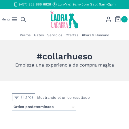
Saltar
(+57) 323 886 6828
Lun-Vie: 9am-5pm Sab: 9am-2pm
al
contenido
0
Menú
Perros
Gatos
Servicios
Ofertas
#ParaMiHumano
#collarhueso
Empieza una experiencia de compra mágica
Filtros
Mostrando el único resultado