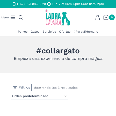
Saltar
(+57) 323 886 6828
Lun-Vie: 9am-5pm Sab: 9am-2pm
al
contenido
0
Menú
Perros
Gatos
Servicios
Ofertas
#ParaMiHumano
#collargato
Empieza una experiencia de compra mágica
Filtros
Mostrando los 3 resultados