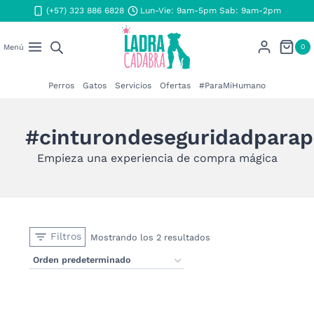
Saltar
(+57) 323 886 6828
Lun-Vie: 9am-5pm Sab: 9am-2pm
al
contenido
0
Menú
Perros
Gatos
Servicios
Ofertas
#ParaMiHumano
#cinturondeseguridadparap
Empieza una experiencia de compra mágica
Filtros
Mostrando los 2 resultados