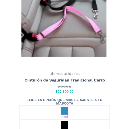
elegir
en
la
página
de
producto
Últimas Unidades
Cinturón de Seguridad Tradicional Carro
⭐⭐⭐⭐⭐
$
22,600.00
Azul