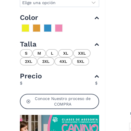
Color
Talla
S
M
L
XL
XXL
2XL
3XL
4XL
5XL
Precio
$
$
Conoce Nuestro proceso de
COMPRA