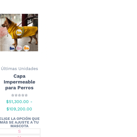
Últimas Unidades
Capa
Impermeable
para Perros
⭐⭐⭐⭐⭐
$
51,300.00
-
Rango
$
109,200.00
de
precios:
desde
S