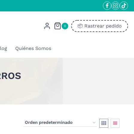
📦​ Rastrear pedido
0
log
Quiénes Somos
RROS