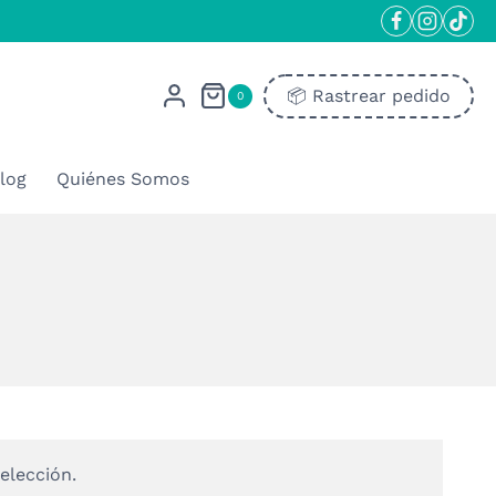
📦​ Rastrear pedido
0
log
Quiénes Somos
elección.