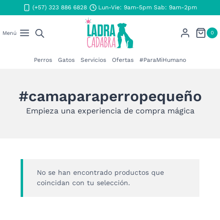
Saltar
(+57) 323 886 6828
Lun-Vie: 9am-5pm Sab: 9am-2pm
al
contenido
0
Menú
Perros
Gatos
Servicios
Ofertas
#ParaMiHumano
#camaparaperropequeño
Empieza una experiencia de compra mágica
No se han encontrado productos que
coincidan con tu selección.