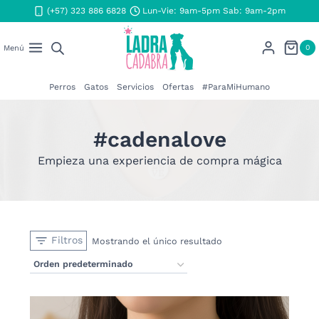
Saltar
(+57) 323 886 6828
Lun-Vie: 9am-5pm Sab: 9am-2pm
al
contenido
0
Menú
Perros
Gatos
Servicios
Ofertas
#ParaMiHumano
#cadenalove
Empieza una experiencia de compra mágica
Filtros
Mostrando el único resultado