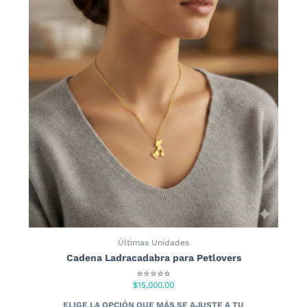
Últimas Unidades
Cadena Ladracadabra para Petlovers
⭐⭐⭐⭐⭐
$
15,000.00