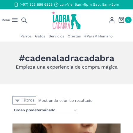
Saltar
(+57) 323 886 6828
Lun-Vie: 9am-5pm Sab: 9am-2pm
al
contenido
0
Menú
Perros
Gatos
Servicios
Ofertas
#ParaMiHumano
#cadenaladracadabra
Empieza una experiencia de compra mágica
Filtros
Mostrando el único resultado