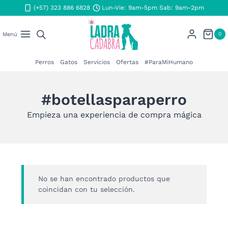
Saltar
(+57) 323 886 6828
Lun-Vie: 9am-5pm Sab: 9am-2pm
al
contenido
0
Menú
Perros
Gatos
Servicios
Ofertas
#ParaMiHumano
#botellasparaperro
Empieza una experiencia de compra mágica
No se han encontrado productos que
coincidan con tu selección.