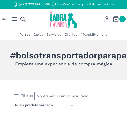
Saltar
(+57) 323 886 6828
Lun-Vie: 9am-5pm Sab: 9am-2pm
al
contenido
0
Menú
Perros
Gatos
Servicios
Ofertas
#ParaMiHumano
#bolsotransportadorparape
Empieza una experiencia de compra mágica
Filtros
Mostrando el único resultado