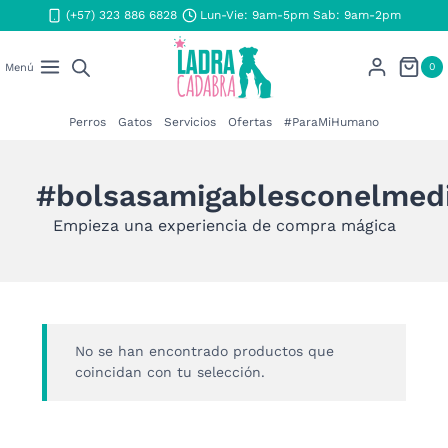
Saltar
(+57) 323 886 6828
Lun-Vie: 9am-5pm Sab: 9am-2pm
al
contenido
0
Menú
Perros
Gatos
Servicios
Ofertas
#ParaMiHumano
#bolsasamigablesconelmed
Empieza una experiencia de compra mágica
No se han encontrado productos que
coincidan con tu selección.