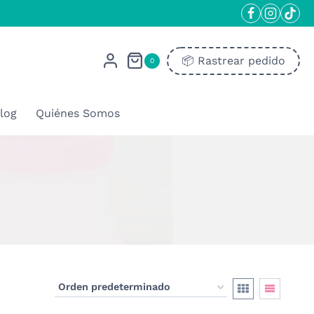
📦​ Rastrear pedido
0
log
Quiénes Somos