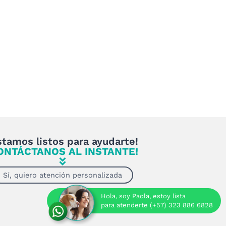
stamos listos para ayudarte!
ONTÁCTANOS AL INSTANTE!
Sí, quiero atención personalizada
Hola, soy Paola, estoy lista
para atenderte (+57) 323 886 6828