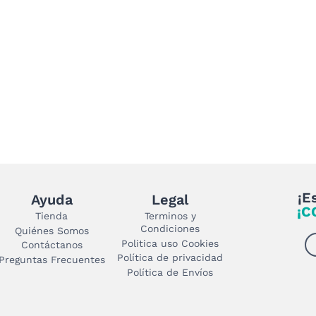
página
de
producto
¡E
Ayuda
Legal
¡C
Tienda
Terminos y
Condiciones
Quiénes Somos
Politica uso Cookies
Contáctanos
Política de privacidad
Preguntas Frecuentes
Política de Envíos