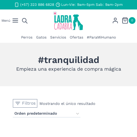
Saltar
(+57) 323 886 6828
Lun-Vie: 9am-5pm Sab: 9am-2pm
al
contenido
0
Menú
Perros
Gatos
Servicios
Ofertas
#ParaMiHumano
#tranquilidad
Empieza una experiencia de compra mágica
Filtros
Mostrando el único resultado