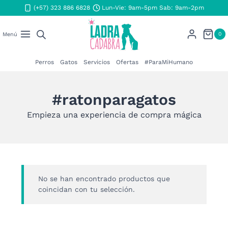
Saltar
(+57) 323 886 6828
Lun-Vie: 9am-5pm Sab: 9am-2pm
al
contenido
0
Menú
Perros
Gatos
Servicios
Ofertas
#ParaMiHumano
#ratonparagatos
Empieza una experiencia de compra mágica
No se han encontrado productos que
coincidan con tu selección.