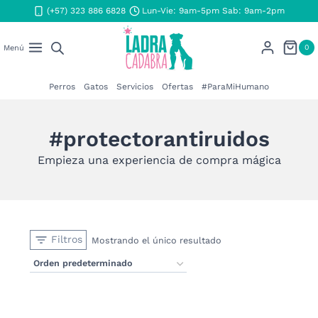
Saltar
(+57) 323 886 6828
Lun-Vie: 9am-5pm Sab: 9am-2pm
al
contenido
0
Menú
Perros
Gatos
Servicios
Ofertas
#ParaMiHumano
#protectorantiruidos
Empieza una experiencia de compra mágica
Filtros
Mostrando el único resultado