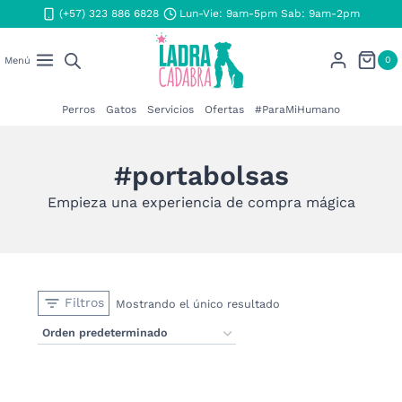
Saltar
(+57) 323 886 6828
Lun-Vie: 9am-5pm Sab: 9am-2pm
al
contenido
0
Menú
Perros
Gatos
Servicios
Ofertas
#ParaMiHumano
#portabolsas
Empieza una experiencia de compra mágica
Filtros
Mostrando el único resultado