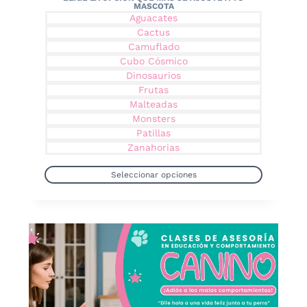
Aguacates
Cactus
Camuflado
Cubo Cósmico
Dinosaurios
Frutas
Malteadas
Monsters
Patillas
Zanahorias
Seleccionar opciones
Este
producto
tiene
múltiples
variantes.
Las
opciones
se
pueden