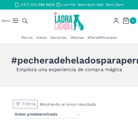
Saltar
(+57) 323 886 6828
Lun-Vie: 9am-5pm Sab: 9am-2pm
al
contenido
0
Menú
Perros
Gatos
Servicios
Ofertas
#ParaMiHumano
#pecheradeheladosparaper
Empieza una experiencia de compra mágica
Filtros
Mostrando el único resultado