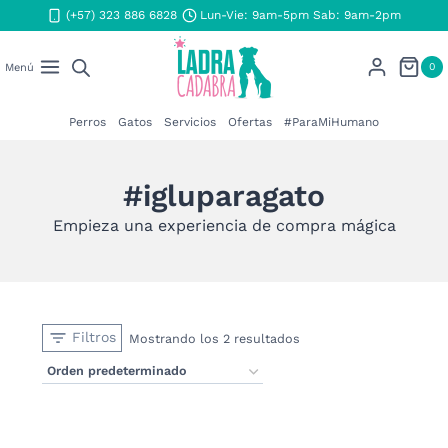
Saltar
(+57) 323 886 6828
Lun-Vie: 9am-5pm Sab: 9am-2pm
al
contenido
0
Menú
Perros
Gatos
Servicios
Ofertas
#ParaMiHumano
#igluparagato
Empieza una experiencia de compra mágica
Filtros
Mostrando los 2 resultados