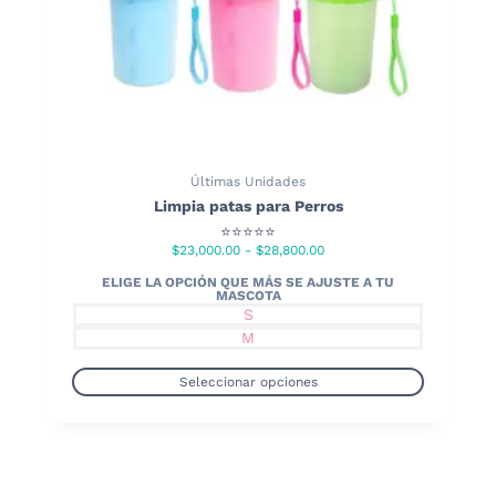
producto
Últimas Unidades
Limpia patas para Perros
⭐⭐⭐⭐⭐
Rango
$
23,000.00
-
$
28,800.00
de
precios:
S
desde
M
$23,000.00
hasta
Seleccionar opciones
$28,800.00
Este
producto
tiene
múltiples