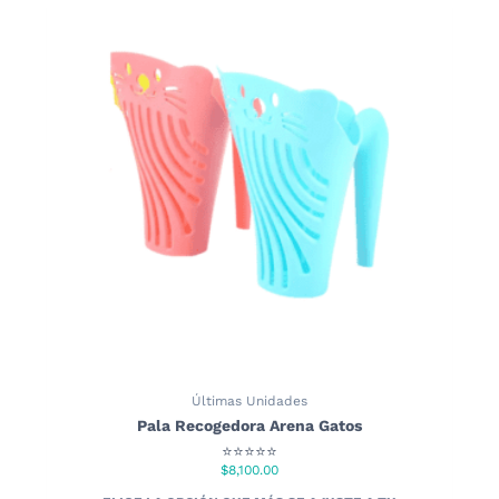
variantes.
Las
opciones
se
pueden
elegir
en
la
página
de
producto
Últimas Unidades
Pala Recogedora Arena Gatos
⭐⭐⭐⭐⭐
$
8,100.00