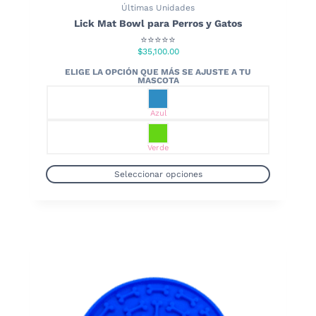
Últimas Unidades
Lick Mat Bowl para Perros y Gatos
⭐⭐⭐⭐⭐
$
35,100.00
Azul
Verde
Seleccionar opciones
Este
producto
tiene
múltiples
variantes.
Las
opciones
se
pueden