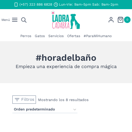
Saltar
(+57) 323 886 6828
Lun-Vie: 9am-5pm Sab: 9am-2pm
al
contenido
0
Menú
Perros
Gatos
Servicios
Ofertas
#ParaMiHumano
#horadelbaño
Empieza una experiencia de compra mágica
Filtros
Mostrando los 8 resultados