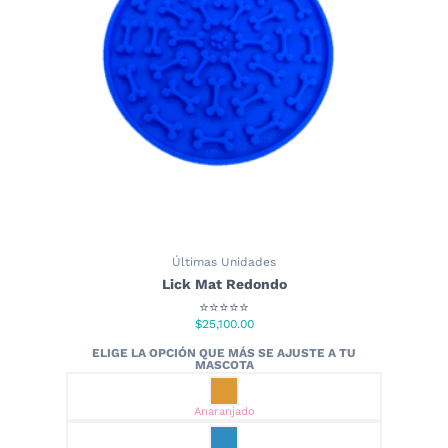
elegir
en
la
página
de
producto
Últimas Unidades
Lick Mat Redondo
⭐⭐⭐⭐⭐
$
25,100.00
Anaranjado