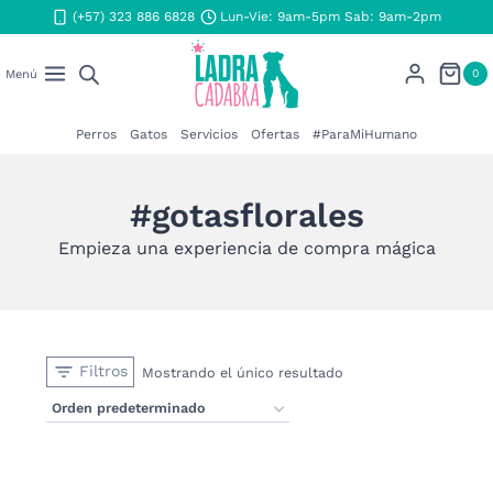
Saltar
(+57) 323 886 6828
Lun-Vie: 9am-5pm Sab: 9am-2pm
al
contenido
0
Menú
Perros
Gatos
Servicios
Ofertas
#ParaMiHumano
#gotasflorales
Empieza una experiencia de compra mágica
Filtros
Mostrando el único resultado