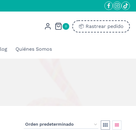
📦​ Rastrear pedido
0
log
Quiénes Somos