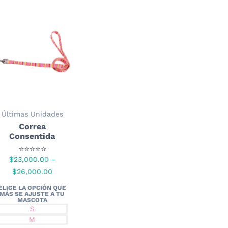
Últimas Unidades
Correa
Consentida
⭐⭐⭐⭐⭐
$
23,000.00
-
Rango
$
26,000.00
de
precios:
desde
S
M
$23,000.00