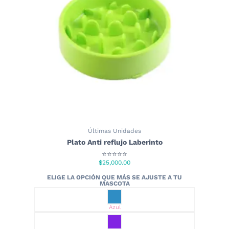
elegir
en
la
página
de
producto
Últimas Unidades
Plato Anti reflujo Laberinto
⭐⭐⭐⭐⭐
$
25,000.00
Azul