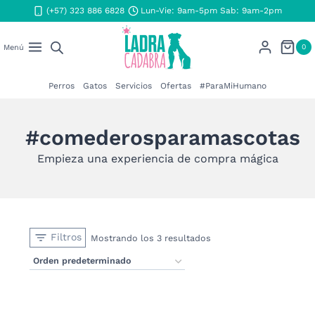
Saltar
(+57) 323 886 6828
Lun-Vie: 9am-5pm Sab: 9am-2pm
al
contenido
0
Menú
Perros
Gatos
Servicios
Ofertas
#ParaMiHumano
#comederosparamascotas
Empieza una experiencia de compra mágica
Filtros
Mostrando los 3 resultados