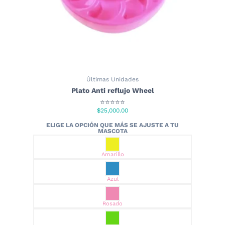
producto
Últimas Unidades
Plato Anti reflujo Wheel
⭐⭐⭐⭐⭐
$
25,000.00
Amarillo
Azul
Rosado