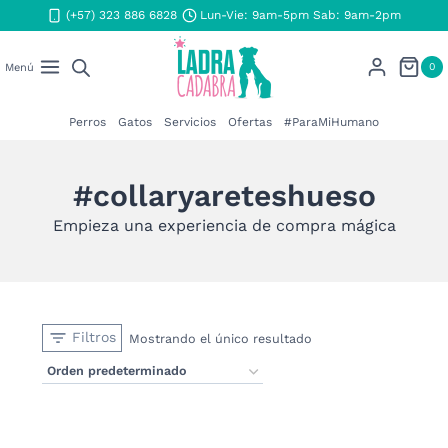
Saltar
(+57) 323 886 6828
Lun-Vie: 9am-5pm Sab: 9am-2pm
al
contenido
0
Menú
Perros
Gatos
Servicios
Ofertas
#ParaMiHumano
#collaryareteshueso
Empieza una experiencia de compra mágica
Filtros
Mostrando el único resultado