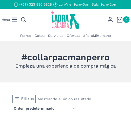
Saltar
(+57) 323 886 6828
Lun-Vie: 9am-5pm Sab: 9am-2pm
al
contenido
0
Menú
Perros
Gatos
Servicios
Ofertas
#ParaMiHumano
#collarpacmanperro
Empieza una experiencia de compra mágica
Filtros
Mostrando el único resultado