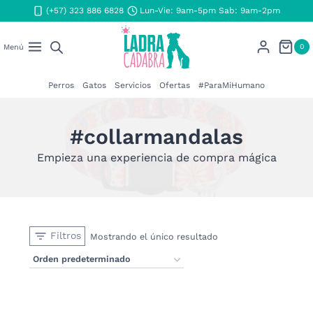
Saltar
(+57) 323 886 6828
Lun-Vie: 9am-5pm Sab: 9am-2pm
al
contenido
0
Menú
Perros
Gatos
Servicios
Ofertas
#ParaMiHumano
#collarmandalas
Empieza una experiencia de compra mágica
Filtros
Mostrando el único resultado