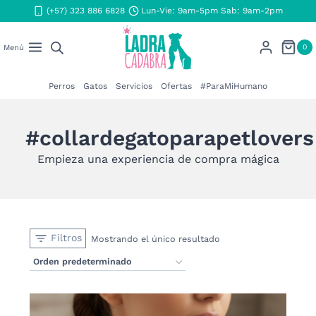
Saltar
(+57) 323 886 6828
Lun-Vie: 9am-5pm Sab: 9am-2pm
al
contenido
0
Menú
Perros
Gatos
Servicios
Ofertas
#ParaMiHumano
#collardegatoparapetlovers
Empieza una experiencia de compra mágica
Filtros
Mostrando el único resultado