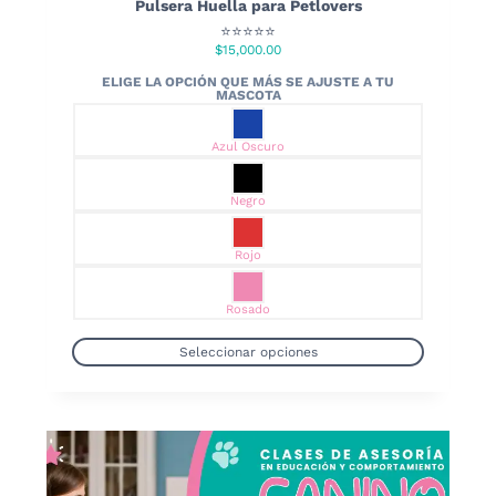
Pulsera Huella para Petlovers
⭐⭐⭐⭐⭐
$
15,000.00
Azul Oscuro
Negro
Rojo
Rosado
Seleccionar opciones
Este
producto
tiene
múltiples
variantes.
Las