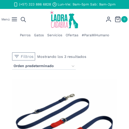
Saltar
(+57) 323 886 6828
Lun-Vie: 9am-5pm Sab: 9am-2pm
al
contenido
0
Menú
Perros
Gatos
Servicios
Ofertas
#ParaMiHumano
Filtros
Mostrando los 3 resultados